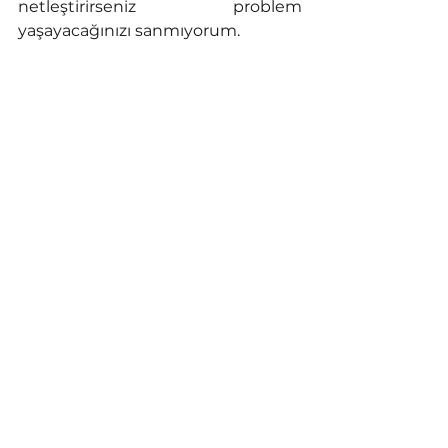
netleştirirseniz problem 
yaşayacağınızı sanmıyorum. 
Örneğin, büyük ölçekli bir proje 
için, yurtdışından temin edilecek 
bir cihazın 30 Haziran da sahada 
olmasını istiyorsanız aşağı yukarı 
aşağıdaki gibi bir süreci takip 
etmelisiniz. 
Teslim Tarihi			30 Haziran
İlave Süreler ve Marj		15 
Haziran		
Gümrük İşlemleri 		7 Haziran
Sevk 					7 
Mayıs
Üretim					7 
Mart