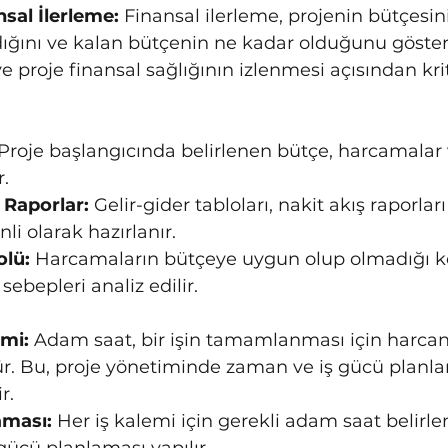
sal İlerleme:
 Finansal ilerleme, projenin bütçesin
dığını ve kalan bütçenin ne kadar olduğunu gösteri
 proje finansal sağlığının izlenmesi açısından krit
 Proje başlangıcında belirlenen bütçe, harcamalar v
r.
 Raporlar:
 Gelir-gider tabloları, nakit akış raporlar
nli olarak hazırlanır.
olü:
 Harcamaların bütçeye uygun olup olmadığı kon
ebepleri analiz edilir.
mi:
 Adam saat, bir işin tamamlanması için harcan
. Bu, proje yönetiminde zaman ve iş gücü planlam
r.
aması:
 Her iş kalemi için gerekli adam saat belirle