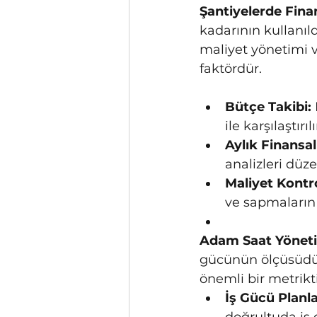
Şantiyelerde Finan
kadarının kullanıl
maliyet yönetimi ve
faktördür.
Bütçe Takibi:
ile karşılaştırılı
Aylık Finansal
analizleri düze
Maliyet Kontr
ve sapmaların s
Adam Saat Yöneti
gücünün ölçüsüdür
önemli bir metrikti
İş Gücü Planl