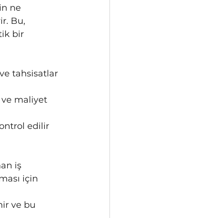
in ne 
r. Bu, 
ik bir 
e tahsisatlar 
ı ve maliyet 
trol edilir 
an iş 
ası için 
nir ve bu 