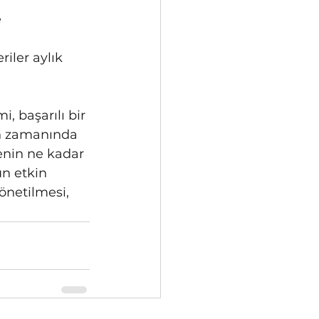
 
iler aylık 
, başarılı bir 
in zamanında 
nin ne kadar 
n etkin 
önetilmesi, 