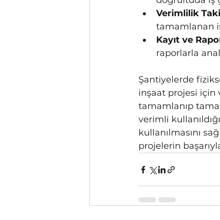
doğrultuda iş 
Verimlilik Taki
tamamlanan iş 
Kayıt ve Rapo
raporlarla anali
Şantiyelerde fiziks
inşaat projesi içi
tamamlanıp tamaml
verimli kullanıldı
kullanılmasını sağl
projelerin başarı