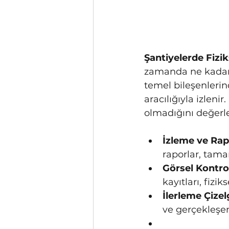
Şantiyelerde Fizik
zamanda ne kadarı
temel bileşenlerind
aracılığıyla izleni
olmadığını değerle
İzleme ve Ra
raporlar, tama
Görsel Kontro
kayıtları, fizi
İlerleme Çizel
ve gerçekleşen 